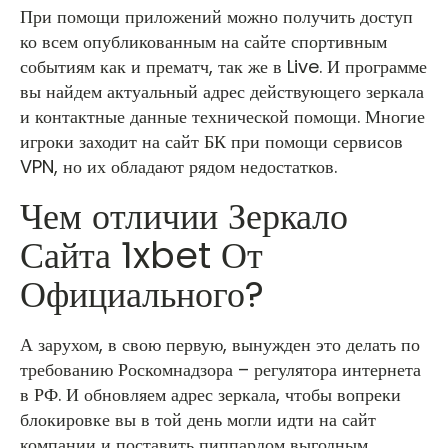
При помощи приложений можно получить доступ
ко всем опубликованным на сайте спортивным
событиям как и прематч, так же в Live. И программе
вы найдем актуальный адрес действующего зеркала
и контактные данные технической помощи. Многие
игроки заходит на сайт БК при помощи сервисов
VPN, но их обладают рядом недостатков.
Чем отличии Зеркало
Сайта 1xbet От
Официального?
А зарухом, в свою первую, вынужден это делать по
требованию Роскомнадзора – регулятора интернета
в РФ. И обновляем адрес зеркала, чтобы вопреки
блокировке вы в той день могли идти на сайт
компании и поставить пиппардом выгодным