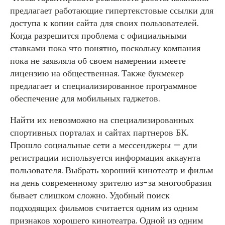
предлагает работающие гипертекстовые ссылки для
доступа к копии сайта для своих пользователей.
Когда разрешится проблема с официальными
ставками пока что понятно, поскольку компания
пока не заявляла об своем намерении имеете
лицензию на общественная. Также букмекер
предлагает и специализированное программное
обеспечение для мобильных гаджетов.
Найти их невозможно на специализированных
спортивных порталах и сайтах партнеров БК.
Прошло социальные сети а мессенджеры — дли
регистрации используется информация аккаунта
пользователя. Выбрать хороший кинотеатр и фильм
на день современному зрителю из-за многообразия
бывает слишком сложно. Удобный поиск
подходящих фильмов считается одним из одним
признаков хорошего кинотеатра. Одной из одним