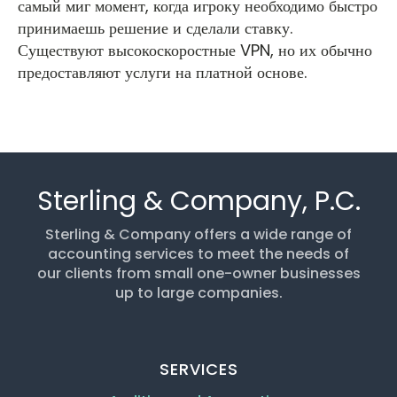
самый миг момент, когда игроку необходимо быстро
принимаешь решение и сделали ставку.
Существуют высокоскоростные VPN, но их обычно
предоставляют услуги на платной основе.
Sterling & Company, P.C.
Sterling & Company offers a wide range of
accounting services to meet the needs of
our clients from small one-owner businesses
up to large companies.
SERVICES