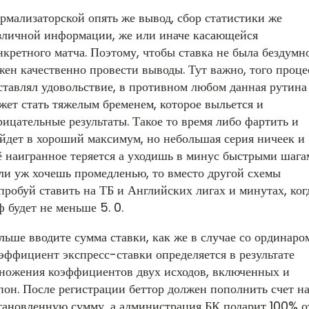
рмализаторской опять же вывод, сбор статистики же
зличной информации, же или иначе касающейся
нкретного матча. Поэтому, чтобы ставка не была бездумн
жен качественно провести выводы. Тут важно, того проце
ставлял удовольствие, в противном любом данная рутина
жет стать тяжелым бременем, которое выльется и
рицательные результаты. Такое то время либо фартить и
йдет в хороший максимум, но небольшая серия ничеек и
ё наигранное теряется а уходишь в минус быстрыми шага
ли уж хочешь промедленью, то вместо другой схемы
пробуй ставить на ТБ и Английских лигах и минутах, ког
ф будет не меньше 5. 0.
льше вводите сумма ставки, как же в случае со ординаром
эффициент экспресс-ставки определяется в результате
ножения коэффициентов двух исходов, включенных и
пон. После регистрации беттор должен пополнить счет н
тановленную сумму, а администрация БК подарит 100% о