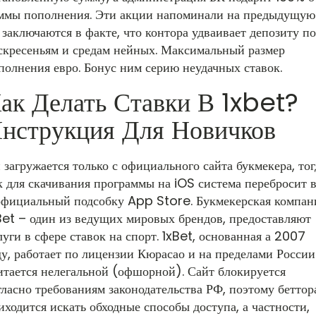
ммы пополнения. Эти акции напоминали на предыдущую
 заключаются в факте, что контора удваивает депозиту по
скресеньям и средам нейных. Максимальный размер
полнения евро. Бонус ним серию неудачных ставок.
ак Делать Ставки В 1xbet?
нструкция Для Новичков
 загружается только с официального сайта букмекера, тог
к для скачивания программы на iOS система перебросит 
официальный подсобку App Store. Букмекерская компан
Bet – один из ведущих мировых брендов, предоставляют
луги в сфере ставок на спорт. 1xBet, основанная а 2007
ду, работает по лицензии Кюрасао и на пределами России
итается нелегальной (офшорной). Сайт блокируется
гласно требованиям законодательства РФ, поэтому беттор
иходится искать обходные способы доступа, а частности,