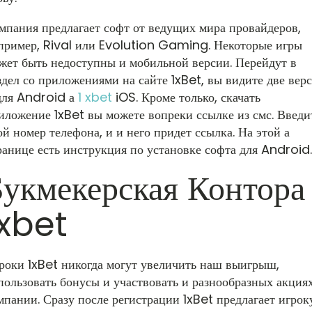
мпания предлагает софт от ведущих мира провайдеров,
пример, Rival или Evolution Gaming. Некоторые игры
жет быть недоступны и мобильной версии. Перейдут в
здел со приложениями на сайте 1xBet, вы видите две вер
для Android а
1 xbet
iOS. Кроме только, скачать
иложение 1xBet вы можете вопреки ссылке из смс. Введи
ой номер телефона, и и него придет ссылка. На этой а
ранице есть инструкция по установке софта для Android.
Букмекерская Контора
1xbet
роки 1xBet никогда могут увеличить наш выигрыш,
пользовать бонусы и участвовать и разнообразных акция
мпании. Сразу после регистрации 1xBet предлагает игрок