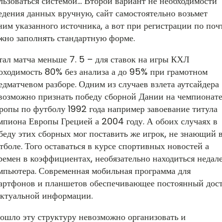
льзоваться системой... Второй вариант не необходимости
едения данных вручную, сайт самостоятельно возьмет
ним указанного источника, а вот при регистрации по поч
жно заполнять стандартную форме.
тал матча меньше 7. 5 – для ставок на игры КХЛ
оходимость 80% без анализа а до 95% при грамотном
едматчевом разборе. Одним из случаев взлета аутсайдера
возможно признать победу сборной Дании на чемпионат
ропы по футболу 1992 года например завоевание титула
мпиона Европы Грецией а 2004 году. А обоих случаях в
беду этих сборных мог поставить же игрок, не знающий 
тболе. Того оставаться в курсе спортивных новостей а
ремен в коэффициентах, необязательно находиться недал
мпьютера. Современная мобильная программа для
артфонов и планшетов обеспечивающее постоянный дос
актуальной информации.
ошло эту структуру невозможно организовать и