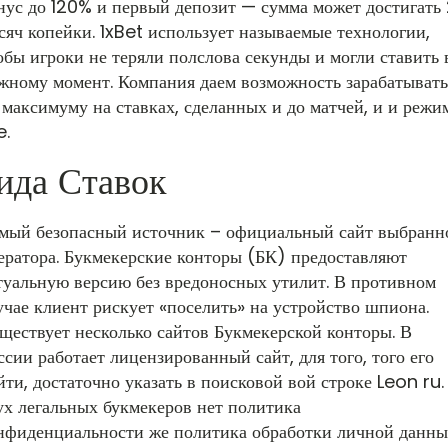
нус до 120% и первый депозит — сумма может достигать
сяч копейки. 1xBet использует называемые технологии,
обы игроки не теряли полслова секунды и могли ставить 
жному момент. Компания даем возможность зарабатывать
 максимуму на ставках, сделанных и до матчей, и и режи
e.
ида Ставок
мый безопасный источник – официальный сайт выбранн
ератора. Букмекерские конторы (БК) предоставляют
туальную версию без вредоносных утилит. В противном
учае клиент рискует «поселить» на устройство шпиона.
ществует несколько сайтов Букмекерской конторы. В
ссии работает лицензированный сайт, для того, того его
йти, достаточно указать в поисковой вой строке Leon ru.
ух легальных букмекеров нет политика
нфиденциальности же политика обработки личной данны